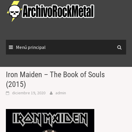
Saltar
al
contenido
Menú principal
Iron Maiden – The Book of Souls
(2015)
diciembre 19, 2020
admin