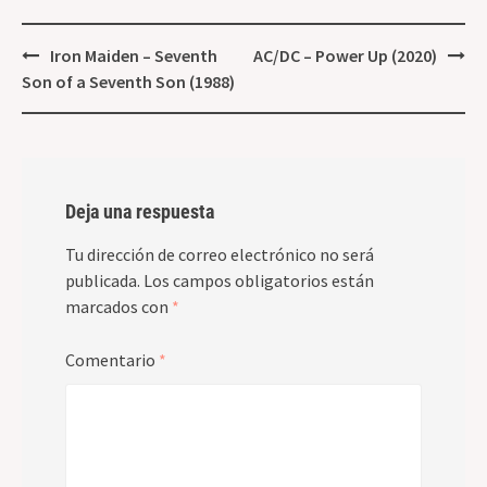
Navegación
Iron Maiden – Seventh
AC/DC – Power Up (2020)
de
Son of a Seventh Son (1988)
entradas
Deja una respuesta
Tu dirección de correo electrónico no será
publicada.
Los campos obligatorios están
marcados con
*
Comentario
*