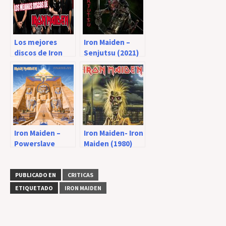
Los mejores
Iron Maiden –
discos de Iron
Senjutsu (2021)
Maiden –
Ranking
Iron Maiden –
Iron Maiden- Iron
Powerslave
Maiden (1980)
(1984)
PUBLICADO EN
CRITICAS
ETIQUETADO
IRON MAIDEN