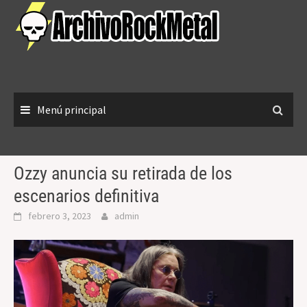
Saltar
al
contenido
Menú principal
Ozzy anuncia su retirada de los
escenarios definitiva
febrero 3, 2023
admin