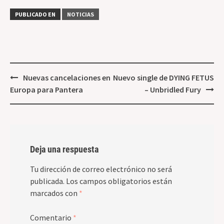
en América del
Norte con Lamb
PUBLICADO EN
NOTICIAS
of God
Navegación
Nuevas cancelaciones en
Nuevo single de DYING FETUS
de
Europa para Pantera
– Unbridled Fury
entradas
Deja una respuesta
Tu dirección de correo electrónico no será
publicada.
Los campos obligatorios están
marcados con
*
Comentario
*